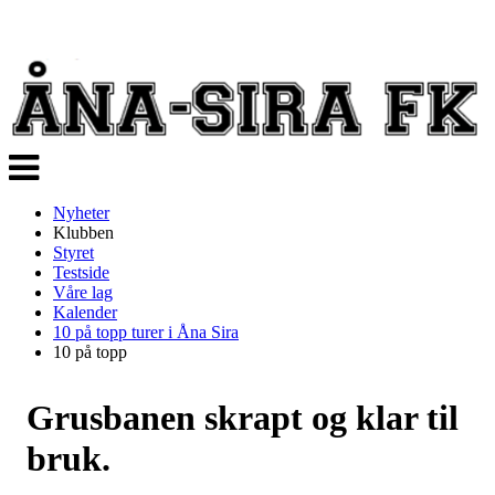
Veksle
navigasjon
Nyheter
Klubben
Styret
Testside
Våre lag
Kalender
10 på topp turer i Åna Sira
10 på topp
Grusbanen skrapt og klar til
bruk.