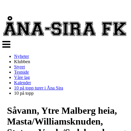
Veksle
navigasjon
Nyheter
Klubben
Styret
Testside
Våre lag
Kalender
10 på topp turer i Åna Sira
10 på topp
Såvann, Ytre Malberg heia,
Masta/Williamsknuden,