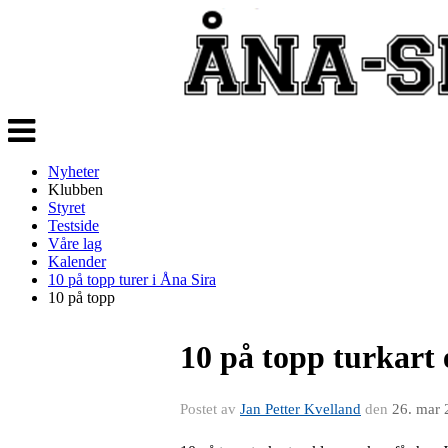
Veksle
navigasjon
Nyheter
Klubben
Styret
Testside
Våre lag
Kalender
10 på topp turer i Åna Sira
10 på topp
10 på topp turkart 
Postet av
Jan Petter Kvelland
den
26. mar 