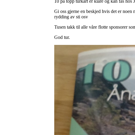
10 på topp turkart er klare og kan fås hos 
Gi oss gjerne en beskjed hvis det er noen 
rydding av sti osv
Tusen takk til alle våre flotte sponsorer som
God tur.