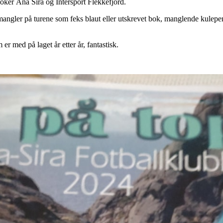
Joker Åna Sira og Intersport Flekkefjord.
mangler på turene som feks blaut eller utskrevet bok, manglende kulepe
 er med på laget år etter år, fantastisk.