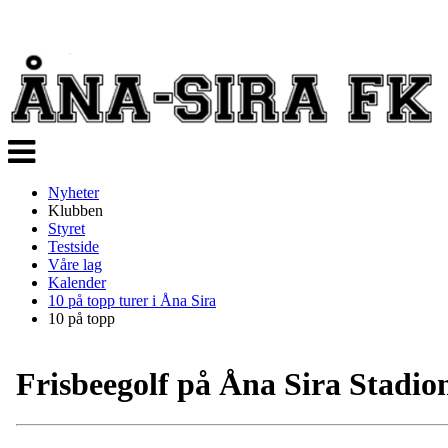
Veksle
navigasjon
Nyheter
Klubben
Styret
Testside
Våre lag
Kalender
10 på topp turer i Åna Sira
10 på topp
Frisbeegolf på Åna Sira Stadio