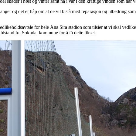
del skader i høst og vinter samt nå i vår i den kraftige vinden som har v
ger og det er håp om at de vil bistå med reparasjon og utbedring som m
vedlikeholdsavtale for hele Åna Sira stadion som tilsier at vi skal vedl
 bistand fra Sokndal kommune for å få dette fikset.