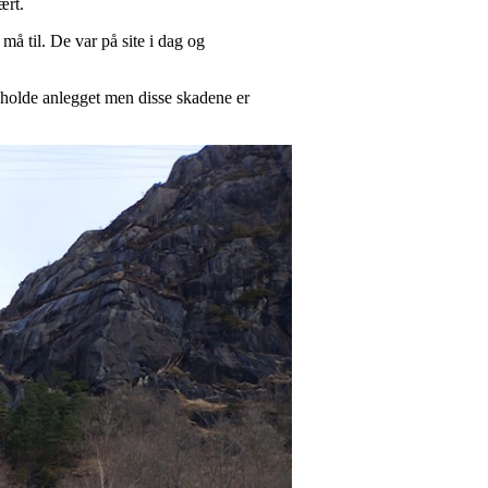
ært.
å til. De var på site i dag og
ikeholde anlegget men disse skadene er