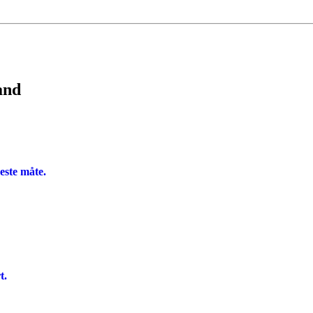
and
beste måte.
t.