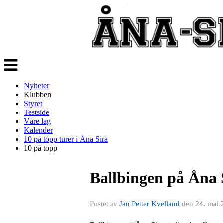
Veksle
navigasjon
Nyheter
Klubben
Styret
Testside
Våre lag
Kalender
10 på topp turer i Åna Sira
10 på topp
Ballbingen på Åna S
Postet av
Jan Petter Kvelland
den
24. mai 