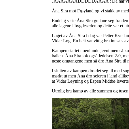
JAAAAAAADDDDDAAAA : Da har vi spil
Åna Sira mot Frøyland og vi stakk av med 
Endelig viste Åna Sira guttane seg fra den 
alle lagene i bygdeserien og dette var et ut
Laget av Åna Sira i dag var Petter Kvell
Vidar Log. En helt vanvittig bra innsats a
Kampen startet noenlunde jevnt men så kom
ballen. Åna Sira tok også ledelsen 2-0, m
neste omgangene men så dro Åna Sira til me
I slutten av kampen dro det seg til med su
mørkt ut men Åna dro seieren i land allik
at Vidar Løyning og Espen Midtbø leverte e
Utrolig bra kamp av alle sammen og tusen 