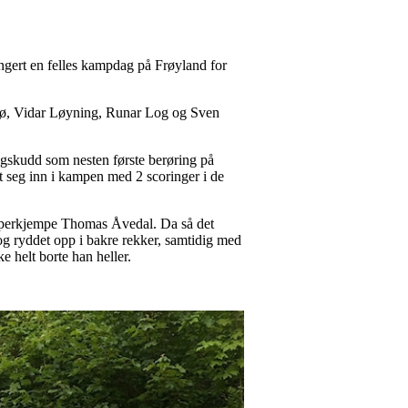
rangert en felles kampdag på Frøyland for
tbø, Vidar Løyning, Runar Log og Sven
ngskudd som nesten første berøring på
 seg inn i kampen med 2 scoringer i de
stopperkjempe Thomas Åvedal. Da så det
og ryddet opp i bakre rekker, samtidig med
 helt borte han heller.