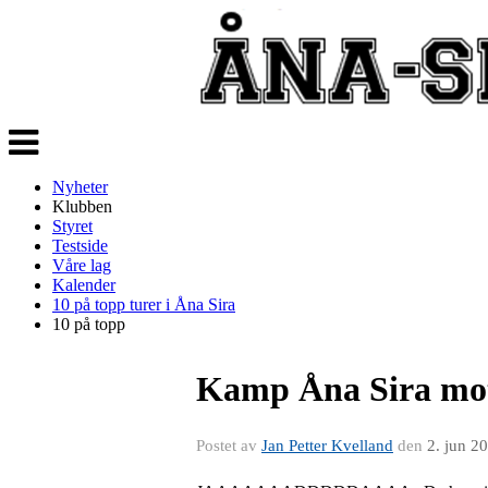
Veksle
navigasjon
Nyheter
Klubben
Styret
Testside
Våre lag
Kalender
10 på topp turer i Åna Sira
10 på topp
Kamp Åna Sira mot 
Postet av
Jan Petter Kvelland
den
2. jun 2