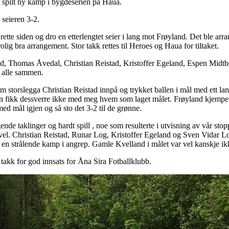
t ny kamp i bygdeserien på Haua.
seieren 3-2.
rette siden og dro en etterlengtet seier i lang mot Frøyland. Det ble ar
rolig bra arrangement. Stor takk rettes til Heroes og Haua for tiltaket.
and, Thomas Åvedal, Christian Reistad, Kristoffer Egeland, Espen Mid
v alle sammen.
 storslegga Christian Reistad innpå og trykket ballen i mål med ett la
en fikk dessverre ikke med meg hvem som laget målet. Frøyland kjempet
d mål igjen og så sto det 3-2 til de grønne.
gende taklinger og hardt spill , noe som resulterte i utvisning av vår 
evel. Christian Reistad, Runar Log, Kristoffer Egeland og Sven Vidar L
n strålende kamp i angrep. Gamle Kvelland i målet var vel kanskje ikke
takk for god innsats for Åna Sira Fotballklubb.