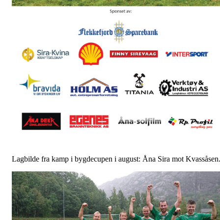
Lagbilde fra kamp i bygdecupen i august: Åna Sira mot Kvassåsen