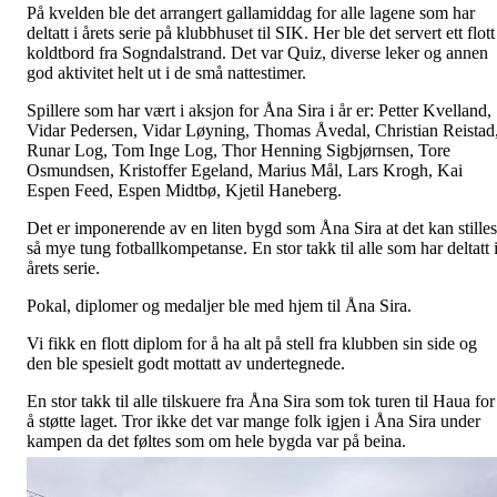
På kvelden ble det arrangert gallamiddag for alle lagene som har
deltatt i årets serie på klubbhuset til SIK. Her ble det servert ett flott
koldtbord fra Sogndalstrand. Det var Quiz, diverse leker og annen
god aktivitet helt ut i de små nattestimer.
Spillere som har vært i aksjon for Åna Sira i år er: Petter Kvelland,
Vidar Pedersen, Vidar Løyning, Thomas Åvedal, Christian Reistad
Runar Log, Tom Inge Log, Thor Henning Sigbjørnsen, Tore
Osmundsen, Kristoffer Egeland, Marius Mål, Lars Krogh, Kai
Espen Feed, Espen Midtbø, Kjetil Haneberg.
Det er imponerende av en liten bygd som Åna Sira at det kan stilles
så mye tung fotballkompetanse. En stor takk til alle som har deltatt 
årets serie.
Pokal, diplomer og medaljer ble med hjem til Åna Sira.
Vi fikk en flott diplom for å ha alt på stell fra klubben sin side og
den ble spesielt godt mottatt av undertegnede.
En stor takk til alle tilskuere fra Åna Sira som tok turen til Haua for
å støtte laget. Tror ikke det var mange folk igjen i Åna Sira under
kampen da det føltes som om hele bygda var på beina.