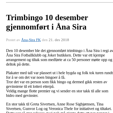
Trimbingo 10 desember
gjennomført i Åna Sira
Postet av
Åna-Sira FK
den
21. des 2018
Den 10 desember ble det gjennomført trimbingo i Åna Sira i regi a
Åna Sira Fotballklubb og Joker butikken. Dette var ett kjempe
arrangement og tiltak som medførte at ca 50 personer møtte opp og
deltok på dette.
Plakater med tall var plassert ut i hele bygda og folk tok turen rundt
for å se om det var noen bingoer å få.
Tror det var en person som fikk bingo og dermed gikk resten av
gevinstene til ett lotteri etterpå.
Veldig mange flotte premier og vi sender en stor takk til alle som
bidro med gevinster.
En stor takk til Greta Sivertsen, Anne Rose Sigbjørnsen, Tina
Sivertsen, Gunvor Log og Veronica Thele for initiativet og tiltaket.