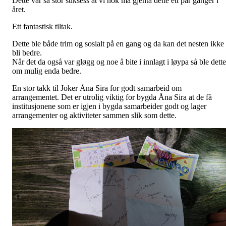
Dette var så stor suksess at vi nok må gjenta dette ett par ganger i
året.
Ett fantastisk tiltak.
Dette ble både trim og sosialt på en gang og da kan det nesten ikke
bli bedre.
Når det da også var gløgg og noe å bite i innlagt i løypa så ble dette
om mulig enda bedre.
En stor takk til Joker Åna Sira for godt samarbeid om
arrangementet. Det er utrolig viktig for bygda Åna Sira at de få
institusjonene som er igjen i bygda samarbeider godt og lager
arrangementer og aktiviteter sammen slik som dette.