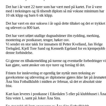
Det har i år vært 22 turer som har vært med på kartet. For å være
med i trekningen og få tilsendt diplom så må voksne minimum har
10 stk klipp og barn 6 stk klipp.
Det har vært en stor suksess i år også dette tiltaket og det er trykket
og utlevert ca 800 kart.
Det har vært utført utallige dugnadstimer ifm rydding, merking,
montering av postkasser, tenger, bøker osv.
Vi sender en stor takk for innsatsen til Petter Kvelland, Jan Helge
Trelsgård, Kjell Tore Sand og Kenneth Egeland for en kjempejobb 
denne forbindelse.
Gi gjerne en tilbakemelding på turene og eventuelle forbedringer vi
kan gjøre, samt ønsker om nye turer og forslag til det.
Fristen for innlevering er egentlig før nyttår men trekning av
gavekortene og utlevering av diplomene gjøres ikke før på årsmøtet
Åna Sira Fotballklubb i midten av februar, så det er absolutt siste
frist.
Kart kan leveres i postkasse i Eikedalen 5 eller på klubbhuset i Åna
Sira veien 1, samt på Joker Åna Sira.