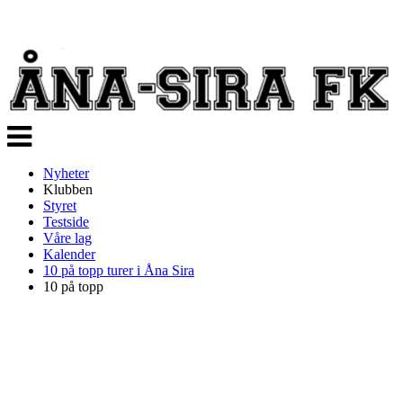
Veksle
navigasjon
Nyheter
Klubben
Styret
Testside
Våre lag
Kalender
10 på topp turer i Åna Sira
10 på topp