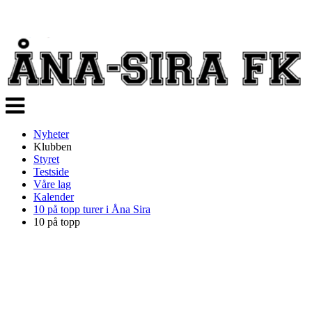
Veksle
navigasjon
Nyheter
Klubben
Styret
Testside
Våre lag
Kalender
10 på topp turer i Åna Sira
10 på topp