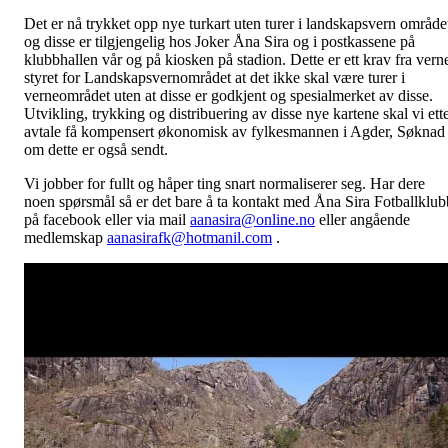
Det er nå trykket opp nye turkart uten turer i landskapsvern område
og disse er tilgjengelig hos Joker Åna Sira og i postkassene på
klubbhallen vår og på kiosken på stadion. Dette er ett krav fra vern
styret for Landskapsvernområdet at det ikke skal være turer i
verneområdet uten at disse er godkjent og spesialmerket av disse.
Utvikling, trykking og distribuering av disse nye kartene skal vi ett
avtale få kompensert økonomisk av fylkesmannen i Agder, Søknad
om dette er også sendt.
Vi jobber for fullt og håper ting snart normaliserer seg. Har dere
noen spørsmål så er det bare å ta kontakt med Åna Sira Fotballklub
på facebook eller via mail
aanasira@online.no
eller angående
medlemskap
aanasirafk@hotmanil.com
.