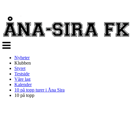
Veksle
navigasjon
Nyheter
Klubben
Styret
Testside
Våre lag
Kalender
10 på topp turer i Åna Sira
10 på topp