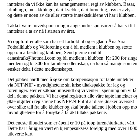
inntekter da vi ikke kan ha arrangementer i regi av klubben. Basar,
trimbingo, musikkbingo, dart kvelder, dart turnering, osv er avlyst
og dette er noen av de aller største inntektskildene vi har i klubben.
Takket være hovedsponsor og mange andre sponsorer så har vi litt
inntekter å ta av nå i starten av året.
Vi oppfordrer alle som har ett forhold til og er glad i Åna Sira
Fotballklubb og Velforening om å bli medlem i klubben og støtte
opp om arbeidet og klubben, Send gjerne mail til
aanasirafk@hotmail.com og bli medlem i klubben. Kr 200 for singe
medlem og kr 300 for familiemedlemskap, da kan så mange som e
ønsker delta i dette medlemskapet.
Det jobbes hardt med å søke om kompensasjon for tapte inntekter
via NFF\NIF - myndighetene sin krise tiltakspakke for lag og
foreninger. Her er søknad innsendt og vi venter i spenning om vi få
del i denne pakken. Vi har også registrert alle våre tapte inntekter o
økte utgifter i registrene hos NFF\NIF ifht at disse ønsker oversikt
over slike tall fra alle klubber og skal bruke tallene i jobben opp mo
myndighetene for å forsøke å få økt tiltaks pakkene.
Det eneste tilbudet som er åpent er 10 på topp turene\turkartet vårt.
Dette har i år igjen vært en kjempesuksess foreløpig med over 100
utleverte kart.