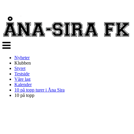
Veksle
navigasjon
Nyheter
Klubben
Styret
Testside
Våre lag
Kalender
10 på topp turer i Åna Sira
10 på topp