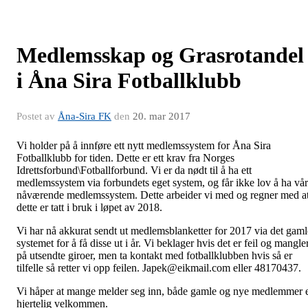
Medlemsskap og Grasrotandel
i Åna Sira Fotballklubb
Postet av
Åna-Sira FK
den
20. mar 2017
Vi holder på å innføre ett nytt medlemssystem for Åna Sira
Fotballklubb for tiden. Dette er ett krav fra Norges
Idrettsforbund\Fotballforbund. Vi er da nødt til å ha ett
medlemssystem via forbundets eget system, og får ikke lov å ha vår
nåværende medlemssystem. Dette arbeider vi med og regner med a
dette er tatt i bruk i løpet av 2018.
Vi har nå akkurat sendt ut medlemsblanketter for 2017 via det gaml
systemet for å få disse ut i år. Vi beklager hvis det er feil og mangle
på utsendte giroer, men ta kontakt med fotballklubben hvis så er
tilfelle så retter vi opp feilen. Japek@eikmail.com eller 48170437.
Vi håper at mange melder seg inn, både gamle og nye medlemmer 
hjertelig velkommen.