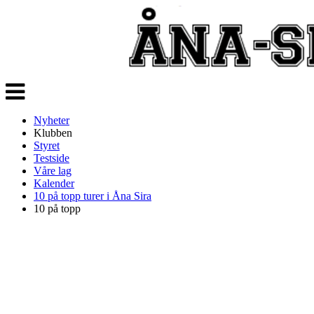
Veksle
navigasjon
Nyheter
Klubben
Styret
Testside
Våre lag
Kalender
10 på topp turer i Åna Sira
10 på topp