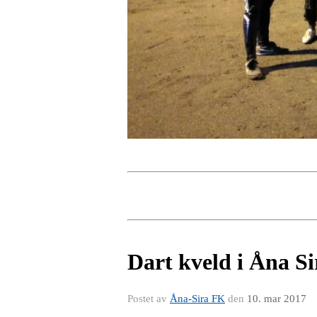
Dart kveld i Åna Si
Postet av
Åna-Sira FK
den
10. mar 2017