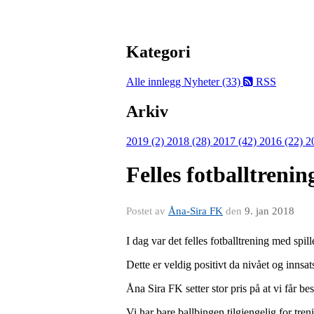
Kategori
Alle innlegg
Nyheter (33)
RSS
Arkiv
2019 (2)
2018 (28)
2017 (42)
2016 (22)
2
Felles fotballtren
Postet av
Åna-Sira FK
den
9. jan 2018
I dag var det felles fotballtrening med spil
Dette er veldig positivt da nivået og innsat
Åna Sira FK setter stor pris på at vi får b
Vi har bare ballbingen tilgjengelig for tren