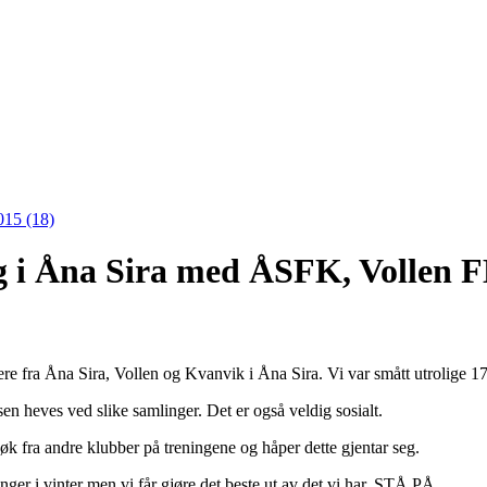
015 (18)
ing i Åna Sira med ÅSFK, Vollen
lere fra Åna Sira, Vollen og Kvanvik i Åna Sira. Vi var smått utrolige 17 
sen heves ved slike samlinger. Det er også veldig sosialt.
esøk fra andre klubber på treningene og håper dette gjentar seg.
inger i vinter men vi får gjøre det beste ut av det vi har, STÅ PÅ.....